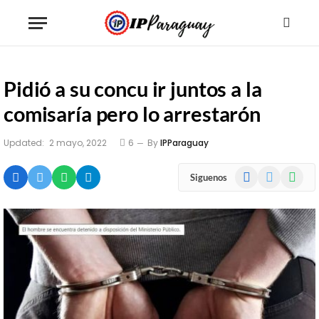
Pidió a su concu ir juntos a la
comisaría pero lo arrestarón
Updated:
2 mayo, 2022
6
By
IPParaguay
Facebook
X
WhatsA
Siguenos
(Twitter)