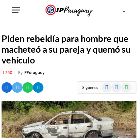
Piden rebeldía para hombre que
macheteó a su pareja y quemó su
vehículo
260
By
IPParaguay
Facebook
X
WhatsA
Siguenos
(Twitter)