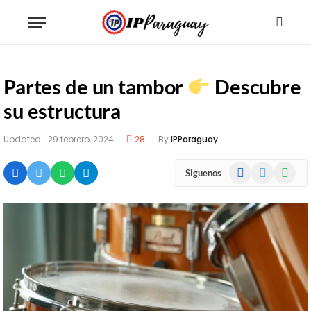
Partes de un tambor
Descubre
su estructura
Updated:
29 febrero, 2024
28
By
IPParaguay
Facebook
X
WhatsA
Siguenos
(Twitter)