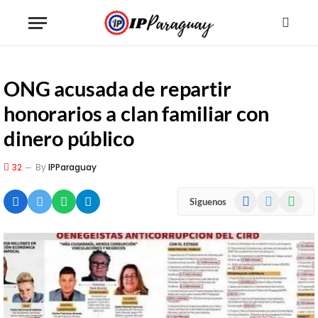
ONG acusada de repartir
honorarios a clan familiar con
dinero público
32
By
IPParaguay
Facebook
X
WhatsA
Siguenos
(Twitter)