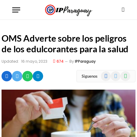
OMS Adverte sobre los peligros
de los edulcorantes para la salud
Updated:
16 mayo, 2023
674
By
IPParaguay
Facebook
X
WhatsA
Siguenos
(Twitter)