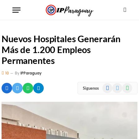
Nuevos Hospitales Generarán
Más de 1.200 Empleos
Permanentes
10
By
IPParaguay
Facebook
X
WhatsA
Siguenos
(Twitter)