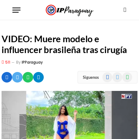
VIDEO: Muere modelo e
influencer brasileña tras cirugía
511
By
IPParaguay
Facebook
X
WhatsA
Siguenos
(Twitter)