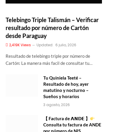
Telebingo Triple Talismán – Verificar
resultado por número de Cartón
desde Paraguay
2,419K
Views
Updated:
6 julio, 2026
Resultado de telebingo triple por número de
Cartón: La manera más facil de consultar tu…
Tu Quiniela Teeté –
Resultado de hoy, ayer
matutino y nocturno –
Sueños y horarios
3 agosto, 2026
【 Factura de 𝗔𝗡𝗗𝗘 】
Consulta tu factura de ANDE
por número de NIS