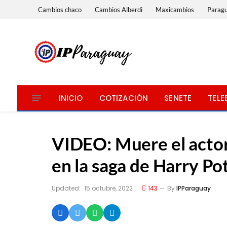
Cambios chaco
Cambios Alberdi
Maxicambios
Parag
INICIO
COTIZACIÓN
SENETE
TELE
VIDEO: Muere el actor
en la saga de Harry Po
Updated:
15 octubre, 2022
143
By
IPParaguay