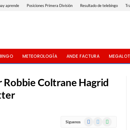
uay aprende
Posiciones Primera División
Resultado de telebingo
Tr
BINGO
METEOROLOGÍA
ANDE FACTURA
MEGALOT
 Robbie Coltrane Hagrid
tter
Facebook
X
WhatsApp
Siguenos
(Twitter)