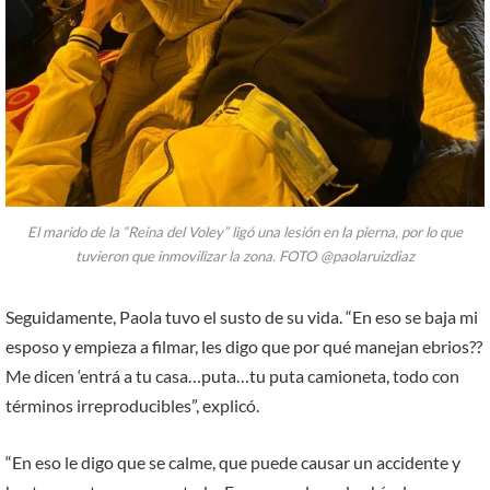
El marido de la “Reina del Voley” ligó una lesión en la pierna, por lo que
tuvieron que inmovilizar la zona. FOTO @paolaruizdiaz
Seguidamente, Paola tuvo el susto de su vida. “En eso se baja mi
esposo y empieza a filmar, les digo que por qué manejan ebrios??
Me dicen ‘entrá a tu casa…puta…tu puta camioneta, todo con
términos irreproducibles”, explicó.
“En eso le digo que se calme, que puede causar un accidente y