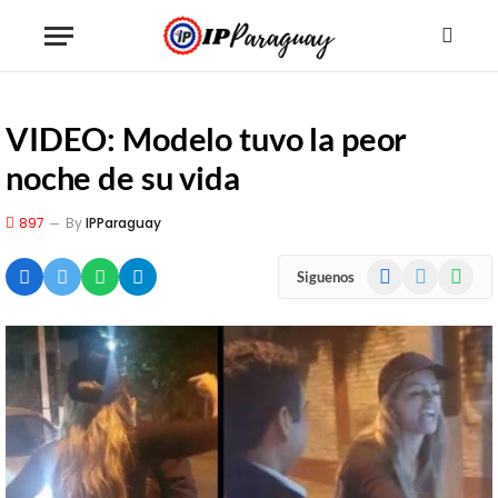
VIDEO: Modelo tuvo la peor
noche de su vida
897
By
IPParaguay
Facebook
X
WhatsA
Siguenos
(Twitter)