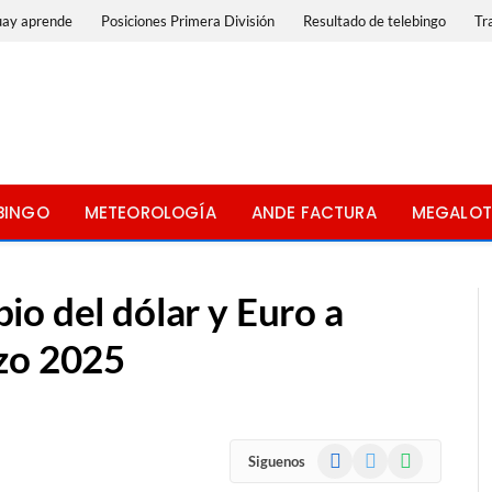
uay aprende
Posiciones Primera División
Resultado de telebingo
Tr
BINGO
METEOROLOGÍA
ANDE FACTURA
MEGALOT
o del dólar y Euro a
zo 2025
Facebook
X
WhatsApp
Siguenos
(Twitter)