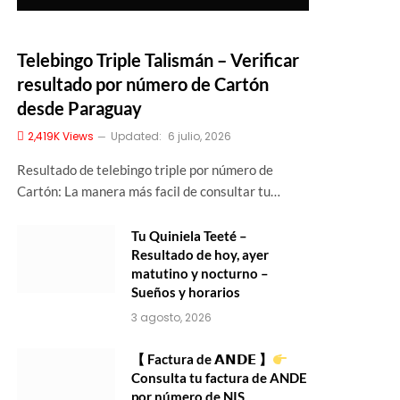
Telebingo Triple Talismán – Verificar
resultado por número de Cartón
desde Paraguay
2,419K
Views
Updated:
6 julio, 2026
Resultado de telebingo triple por número de
Cartón: La manera más facil de consultar tu…
Tu Quiniela Teeté –
Resultado de hoy, ayer
matutino y nocturno –
Sueños y horarios
3 agosto, 2026
【 Factura de 𝗔𝗡𝗗𝗘 】
Consulta tu factura de ANDE
por número de NIS