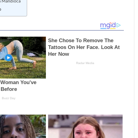
la Mandioca
o