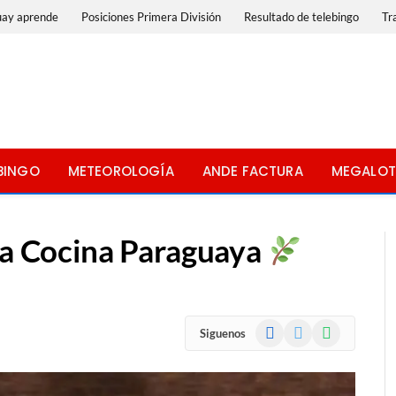
uay aprende
Posiciones Primera División
Resultado de telebingo
Tr
BINGO
METEOROLOGÍA
ANDE FACTURA
MEGALOT
 la Cocina Paraguaya
Facebook
X
WhatsApp
Siguenos
(Twitter)