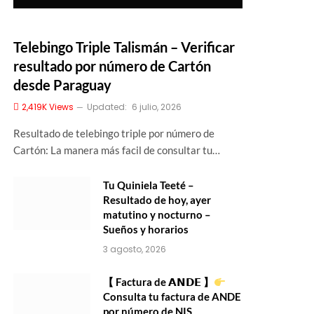
Telebingo Triple Talismán – Verificar
resultado por número de Cartón
desde Paraguay
2,419K
Views
Updated:
6 julio, 2026
Resultado de telebingo triple por número de
Cartón: La manera más facil de consultar tu…
Tu Quiniela Teeté –
Resultado de hoy, ayer
matutino y nocturno –
Sueños y horarios
3 agosto, 2026
【 Factura de 𝗔𝗡𝗗𝗘 】
Consulta tu factura de ANDE
por número de NIS