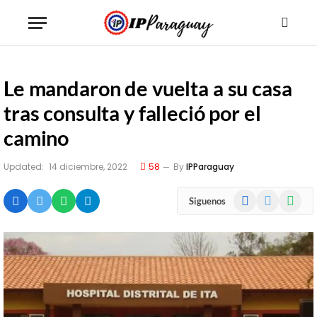
Le mandaron de vuelta a su casa
tras consulta y falleció por el
camino
Updated:
14 diciembre, 2022
58
By
IPParaguay
Facebook
X
WhatsA
Siguenos
(Twitter)