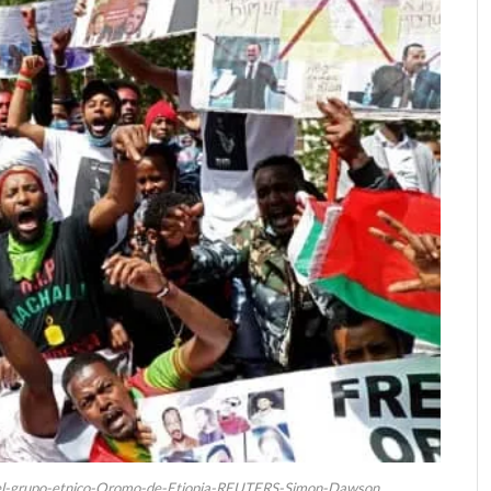
a-el-grupo-etnico-Oromo-de-Etiopia-REUTERS-Simon-Dawson