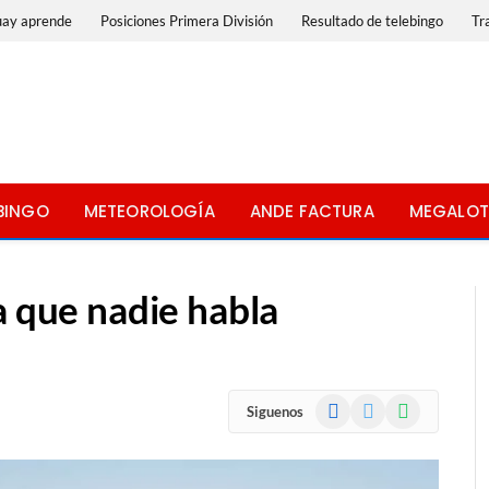
uay aprende
Posiciones Primera División
Resultado de telebingo
Tr
BINGO
METEOROLOGÍA
ANDE FACTURA
MEGALOT
a que nadie habla
Facebook
X
WhatsApp
Siguenos
(Twitter)