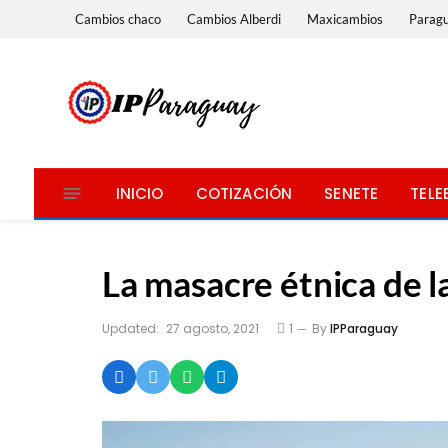
Cambios chaco
Cambios Alberdi
Maxicambios
Parag
INICIO
COTIZACIÓN
SENETE
TELE
La masacre étnica de l
Updated:
27 agosto, 2021
1
By
IPParaguay