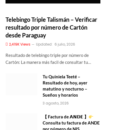
Telebingo Triple Talismán – Verificar
resultado por número de Cartón
desde Paraguay
2,419K
Views
Updated:
6 julio, 2026
Resultado de telebingo triple por número de
Cartón: La manera más facil de consultar tu…
Tu Quiniela Teeté –
Resultado de hoy, ayer
matutino y nocturno –
Sueños y horarios
3 agosto, 2026
【 Factura de 𝗔𝗡𝗗𝗘 】
Consulta tu factura de ANDE
por número de NIS