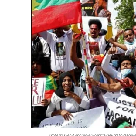
Protestas-en-Londres-en-contra-del-trato-haci