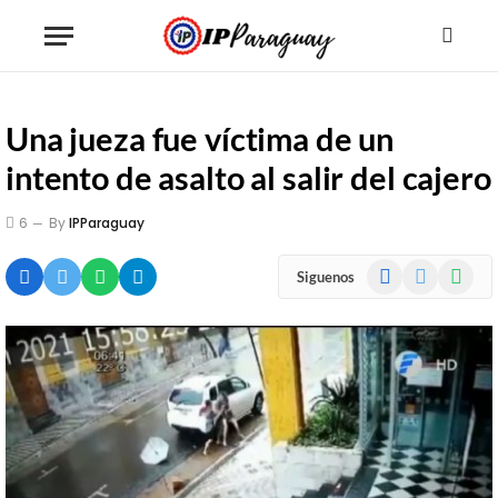
Una jueza fue víctima de un
intento de asalto al salir del cajero
6
By
IPParaguay
Facebook
X
WhatsA
Siguenos
(Twitter)