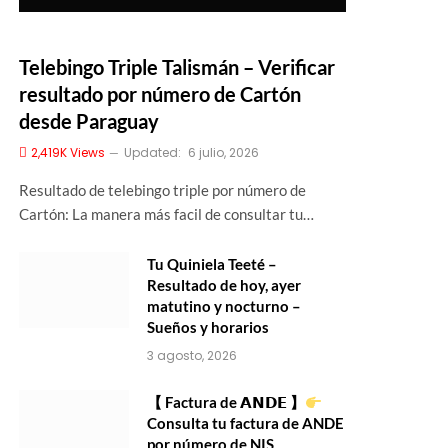
Telebingo Triple Talismán – Verificar
resultado por número de Cartón
desde Paraguay
2,419K
Views
Updated:
6 julio, 2026
Resultado de telebingo triple por número de
Cartón: La manera más facil de consultar tu…
Tu Quiniela Teeté –
Resultado de hoy, ayer
matutino y nocturno –
Sueños y horarios
3 agosto, 2026
【 Factura de 𝗔𝗡𝗗𝗘 】
Consulta tu factura de ANDE
por número de NIS