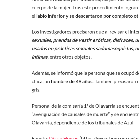
cuerpo de la mujer. Tras este procedimiento logra
el
labio inferior y se descartaron por completo ot
Los investigadores precisaron que al revisar el inte
sexuales, prendas de vestir eróticas, disfraces, u
usados en prácticas sexuales sadomasoquistas, un
íntimas,
entre otros objetos.
Además, se informó que la persona que se ocupó de 
chica, un
hombre de 49 años.
También precisaron q
gris.
Personal de la comisaría 1ª de Olavarría se encuent
“averiguación de causales de muerte” y se encuentr
Olavarría, dependiente de los tribunales de Azul.
Fuente:
Diario Hoy py
(https://www.hoy.com.py/m