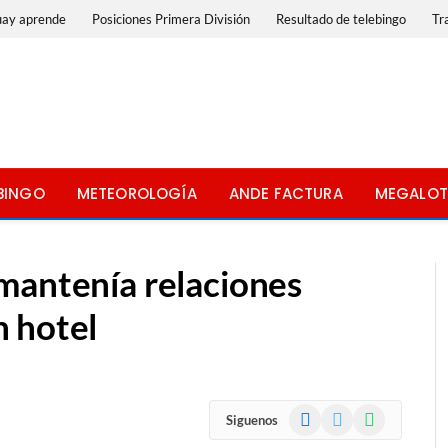
uay aprende
Posiciones Primera División
Resultado de telebingo
Tr
BINGO
METEOROLOGÍA
ANDE FACTURA
MEGALOT
mantenía relaciones
 hotel
Facebook
X
WhatsApp
Siguenos
(Twitter)