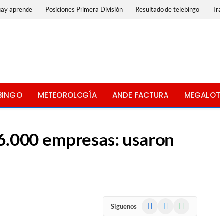
uay aprende
Posiciones Primera División
Resultado de telebingo
Tr
BINGO
METEOROLOGÍA
ANDE FACTURA
MEGALOT
 6.000 empresas: usaron
Facebook
X
WhatsApp
Siguenos
(Twitter)