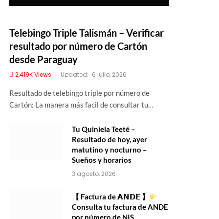
Telebingo Triple Talismán – Verificar
resultado por número de Cartón
desde Paraguay
2,419K
Views
Updated:
6 julio, 2026
Resultado de telebingo triple por número de
Cartón: La manera más facil de consultar tu…
Tu Quiniela Teeté –
Resultado de hoy, ayer
matutino y nocturno –
Sueños y horarios
3 agosto, 2026
【 Factura de 𝗔𝗡𝗗𝗘 】
Consulta tu factura de ANDE
por número de NIS