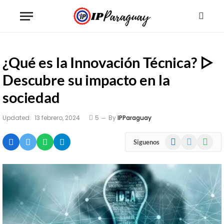
¿Qué es la Innovación Técnica? ▷
Descubre su impacto en la
sociedad
Updated:
13 febrero, 2024
5
By
IPParaguay
Facebook
X
WhatsA
Siguenos
(Twitter)