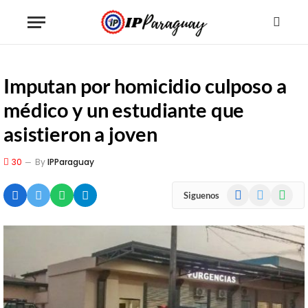
Imputan por homicidio culposo a
médico y un estudiante que
asistieron a joven
30
By
IPParaguay
Facebook
X
WhatsA
Siguenos
(Twitter)