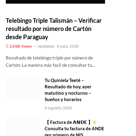
Telebingo Triple Talismán – Verificar
resultado por número de Cartón
desde Paraguay
2,419K
Views
Updated:
6 julio, 2026
Resultado de telebingo triple por número de
Cartón: La manera más facil de consultar tu…
Tu Quiniela Teeté –
Resultado de hoy, ayer
matutino y nocturno –
Sueños y horarios
3 agosto, 2026
【 Factura de 𝗔𝗡𝗗𝗘 】
Consulta tu factura de ANDE
por número de NIS