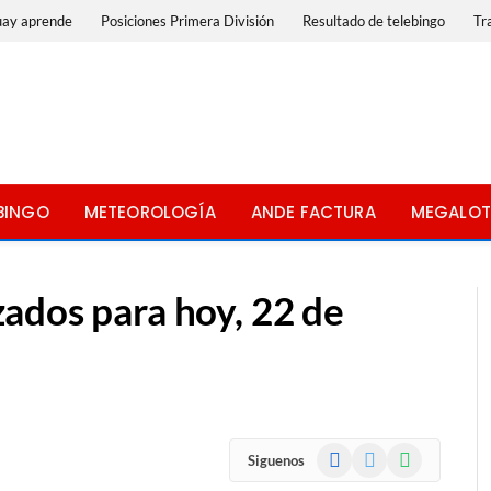
uay aprende
Posiciones Primera División
Resultado de telebingo
Tr
BINGO
METEOROLOGÍA
ANDE FACTURA
MEGALOT
ados para hoy, 22 de
Facebook
X
WhatsApp
Siguenos
(Twitter)