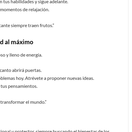
 tus habilidades y sigue adelante.
 momentos de relajación.
tante siempre traen frutos.”
ad al máximo
so y lleno de energía.
canto abrirá puertas.
roblemas hoy. Atrévete a proponer nuevas ideas.
 tus pensamientos.
 transformar el mundo.”
ional y protector, siempre buscando el bienestar de los