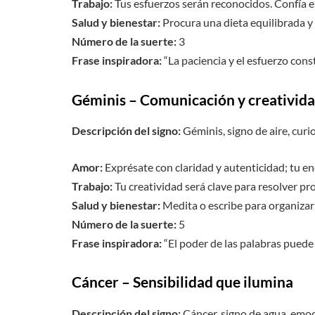
Trabajo:
Tus esfuerzos serán reconocidos. Confía en
Salud y bienestar:
Procura una dieta equilibrada y
Número de la suerte:
3
Frase inspiradora:
“La paciencia y el esfuerzo cons
Géminis – Comunicación y creativid
Descripción del signo:
Géminis, signo de aire, curio
Amor:
Exprésate con claridad y autenticidad; tu en
Trabajo:
Tu creatividad será clave para resolver p
Salud y bienestar:
Medita o escribe para organizar
Número de la suerte:
5
Frase inspiradora:
“El poder de las palabras puede
Cáncer – Sensibilidad que ilumina
Descripción del signo:
Cáncer, signo de agua, emoc