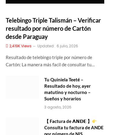
Telebingo Triple Talismán – Verificar
resultado por número de Cartón
desde Paraguay
2,419K
Views
Updated:
6 julio, 2026
Resultado de telebingo triple por número de
Cartón: La manera más facil de consultar tu…
Tu Quiniela Teeté –
Resultado de hoy, ayer
matutino y nocturno –
Sueños y horarios
3 agosto, 2026
【 Factura de 𝗔𝗡𝗗𝗘 】
Consulta tu factura de ANDE
por número de NIS