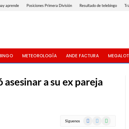
uay aprende
Posiciones Primera División
Resultado de telebingo
Tr
BINGO
METEOROLOGÍA
ANDE FACTURA
MEGALOT
asesinar a su ex pareja
Facebook
X
WhatsApp
Siguenos
(Twitter)