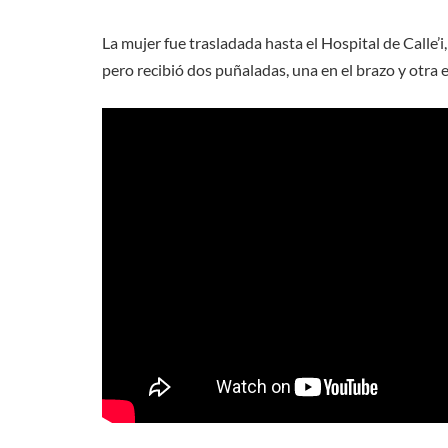
La mujer fue trasladada hasta el Hospital de Calle’
pero recibió dos puñaladas, una en el brazo y otra e