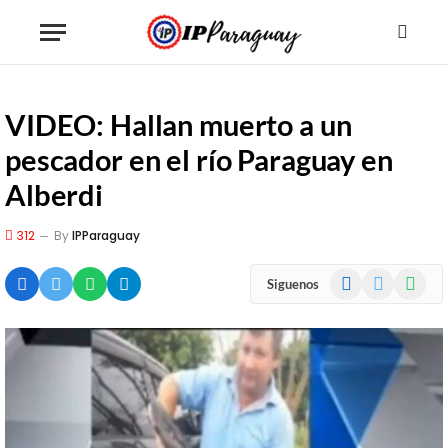
VIDEO: Hallan muerto a un
pescador en el río Paraguay en
Alberdi
312
By
IPParaguay
Facebook
X
WhatsA
Siguenos
(Twitter)