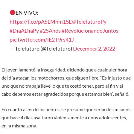
EN VIVO:
https://t.co/pASLMhm15D
#TelefuturoPy
#DiaADiaPy
#25Años
#RevolucionandoJuntos
pic.twitter.com/lE2T9rs41J
— Telefuturo (@Telefuturo)
December 2, 2022
El joven lamentó la inseguridad, diciendo que a cualquier hora
del día atacan los motochorros, que siguen libre. “Es injusto que
uno que no trabaja lleve lo que te costó tener, pero al fin y al
cabo debemos estar agradecidos porque estamos bien”, señaló.
En cuanto a los delincuentes, se presume que serían los mismos
que hace 4 días asaltaron violentamente a unos adolescentes,
en la misma zona.