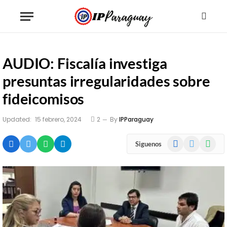
AUDIO: Fiscalía investiga
presuntas irregularidades sobre
fideicomisos
Updated:
15 febrero, 2024
2
By
IPParaguay
Facebook
X
WhatsA
Siguenos
(Twitter)