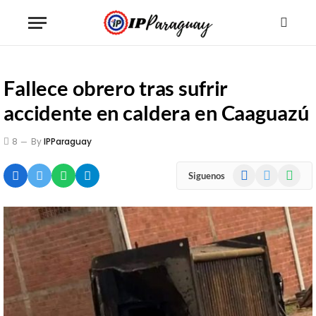
Fallece obrero tras sufrir
accidente en caldera en Caaguazú
8
By
IPParaguay
Facebook
X
WhatsA
Siguenos
(Twitter)