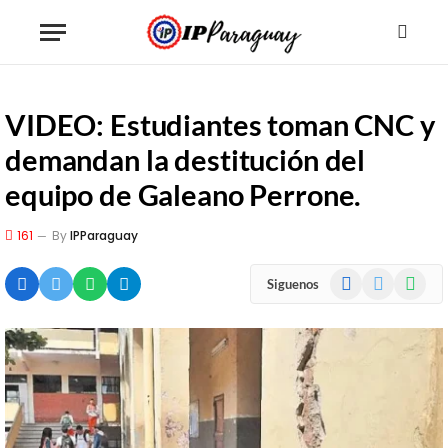
VIDEO: Estudiantes toman CNC y
demandan la destitución del
equipo de Galeano Perrone.
161
By
IPParaguay
Facebook
X
WhatsA
Siguenos
(Twitter)