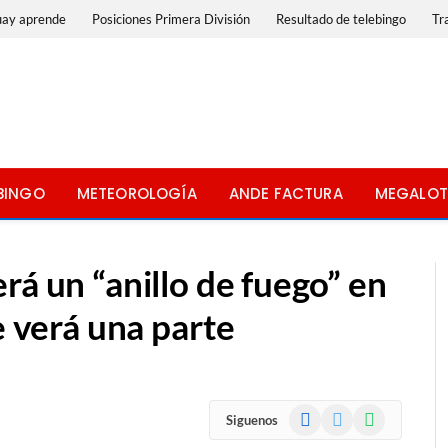
uay aprende
Posiciones Primera División
Resultado de telebingo
Tr
BINGO
METEOROLOGÍA
ANDE FACTURA
MEGALOT
rá un “anillo de fuego” en
e verá una parte
Facebook
X
WhatsApp
Siguenos
(Twitter)