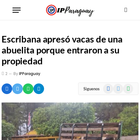
Escribana apresó vacas de una
abuelita porque entraron a su
propiedad
2
By
IPParaguay
Facebook
X
WhatsA
Siguenos
(Twitter)