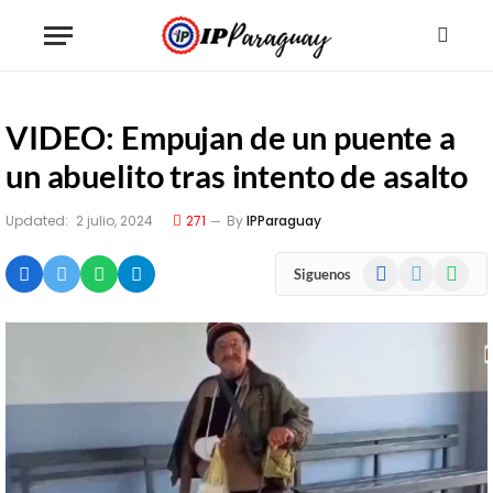
VIDEO: Empujan de un puente a
un abuelito tras intento de asalto
Updated:
2 julio, 2024
271
By
IPParaguay
Facebook
X
WhatsA
Siguenos
(Twitter)