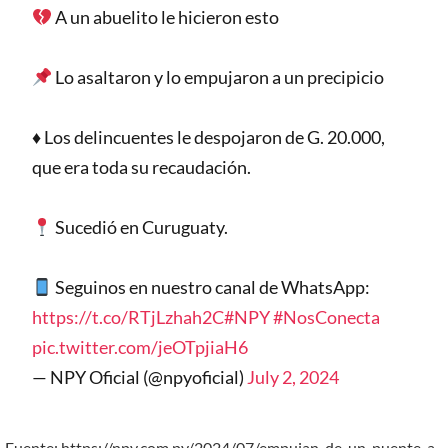
A un abuelito le hicieron esto
Lo asaltaron y lo empujaron a un precipicio
♦️ Los delincuentes le despojaron de G. 20.000,
que era toda su recaudación.
Sucedió en Curuguaty.
Seguinos en nuestro canal de WhatsApp:
https://t.co/RTjLzhah2C
#NPY
#NosConecta
pic.twitter.com/jeOTpjiaH6
— NPY Oficial (@npyoficial)
July 2, 2024
Fuente: https://npy.com.py/2024/07/empujan-de-un-puente-a-