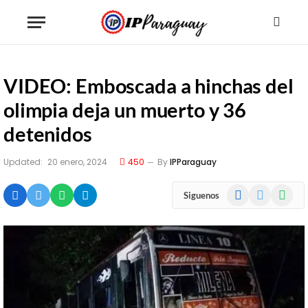
VIDEO: Emboscada a hinchas del
olimpia deja un muerto y 36
detenidos
Updated:
20 enero, 2024
450
By
IPParaguay
Facebook
X
WhatsA
Siguenos
(Twitter)