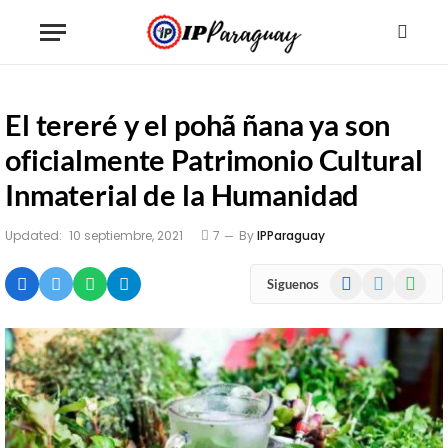
El tereré y el pohã ñana ya son
oficialmente Patrimonio Cultural
Inmaterial de la Humanidad
Updated:
10 septiembre, 2021
7
By
IPParaguay
Facebook
X
WhatsA
Siguenos
(Twitter)