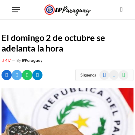
El domingo 2 de octubre se
adelanta la hora
417
By
IPParaguay
Facebook
X
WhatsA
Siguenos
(Twitter)