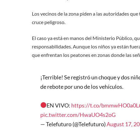
Los vecinos de la zona piden a las autoridades qu
cruce peligroso.
El caso ya está en manos del Ministerio Público, qu
responsabilidades. Aunque los niños ya están fuera 
que enfrentan los peatones en zonas donde las señ
¡Terrible! Se registró un choque y dos niñ
de rebote por uno de los vehículos.
EN VIVO:
https://t.co/bmmwHO0a0L
pic.twitter.com/HwaUO4s2oG
— Telefuturo (@Telefuturo)
August 17, 2