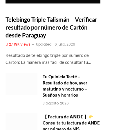
Telebingo Triple Talismán – Verificar
resultado por número de Cartón
desde Paraguay
2,419K
Views
Updated:
6 julio, 2026
Resultado de telebingo triple por número de
Cartón: La manera más facil de consultar tu…
Tu Quiniela Teeté –
Resultado de hoy, ayer
matutino y nocturno –
Sueños y horarios
3 agosto, 2026
【 Factura de 𝗔𝗡𝗗𝗘 】
Consulta tu factura de ANDE
por número de NIS