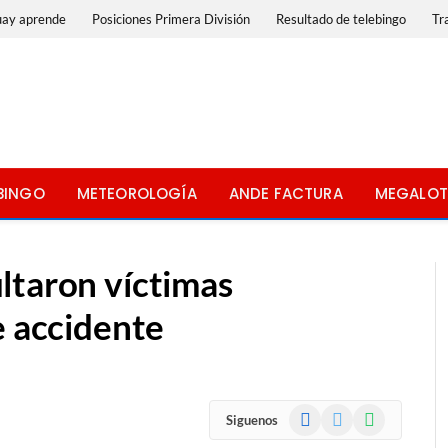
uay aprende
Posiciones Primera División
Resultado de telebingo
Tr
BINGO
METEOROLOGÍA
ANDE FACTURA
MEGALOT
ltaron víctimas
e accidente
Facebook
X
WhatsApp
Siguenos
(Twitter)