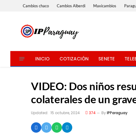
Cambios chaco
Cambios Alberdi
Maxicambios
Parag
INICIO
COTIZACIÓN
SENETE
TELE
VIDEO: Dos niños resu
colaterales de un grav
Updated:
15 octubre, 2024
374
By
IPParaguay