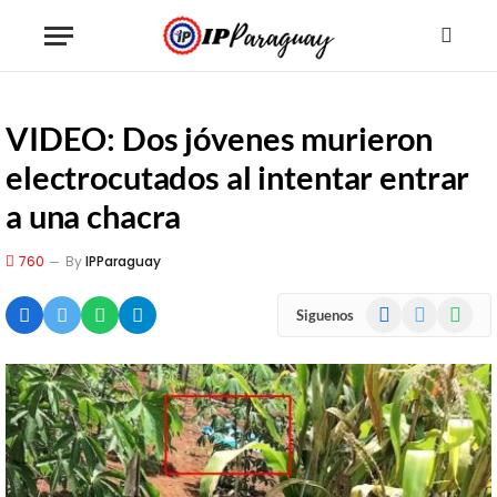
VIDEO: Dos jóvenes murieron
electrocutados al intentar entrar
a una chacra
760
By
IPParaguay
Facebook
X
WhatsA
Siguenos
(Twitter)