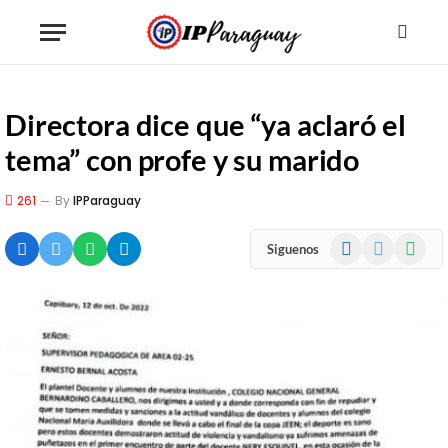
Directora dice que “ya aclaró el
tema” con profe y su marido
261
By
IPParaguay
Facebook
X
WhatsA
Siguenos
(Twitter)