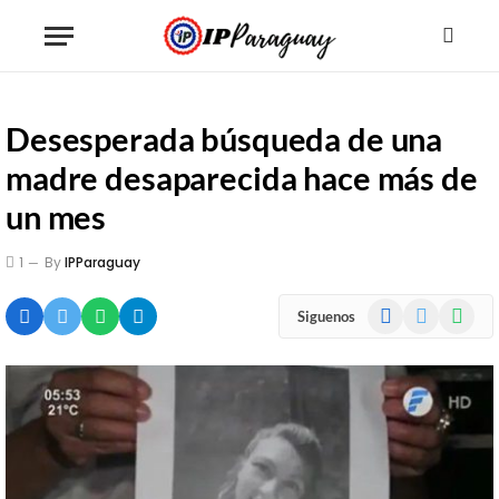
Desesperada búsqueda de una
madre desaparecida hace más de
un mes
1
By
IPParaguay
Facebook
X
WhatsA
Siguenos
(Twitter)