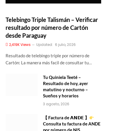
Telebingo Triple Talismán – Verificar
resultado por número de Cartón
desde Paraguay
2,419K
Views
Updated:
6 julio, 2026
Resultado de telebingo triple por número de
Cartón: La manera más facil de consultar tu…
Tu Quiniela Teeté –
Resultado de hoy, ayer
matutino y nocturno –
Sueños y horarios
3 agosto, 2026
【 Factura de 𝗔𝗡𝗗𝗘 】
Consulta tu factura de ANDE
por número de NIS