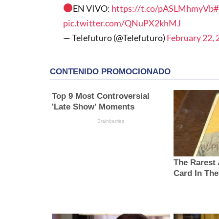
EN VIVO:
https://t.co/pASLMhmyVb
#
pic.twitter.com/QNuPX2khMJ
— Telefuturo (@Telefuturo)
February 22, 