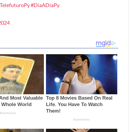
TelefuturoPy
#DiaADiaPy
2024