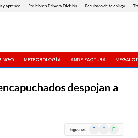
uay aprende
Posiciones Primera División
Resultado de telebingo
Tr
BINGO
METEOROLOGÍA
ANDE FACTURA
MEGALOT
encapuchados despojan a
Facebook
X
WhatsApp
Siguenos
(Twitter)