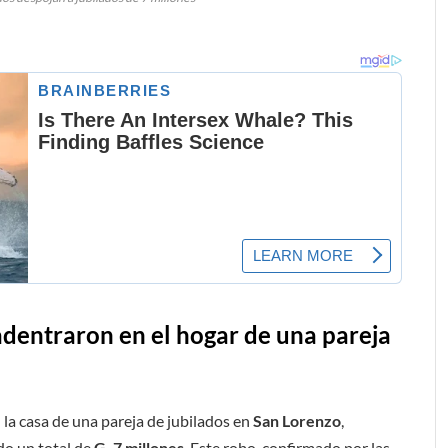
dentraron en el hogar de una pareja
 la casa de una pareja de jubilados en
San Lorenzo
,
do un total de
G. 7 millones
. Este robo, confirmado por las