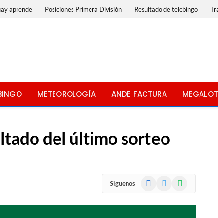
uay aprende
Posiciones Primera División
Resultado de telebingo
Tr
BINGO
METEOROLOGÍA
ANDE FACTURA
MEGALOT
tado del último sorteo
Facebook
X
WhatsApp
Siguenos
(Twitter)