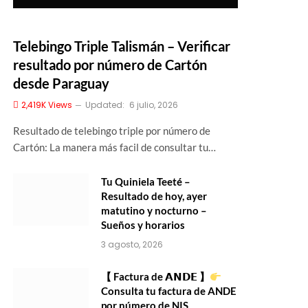
Telebingo Triple Talismán – Verificar
resultado por número de Cartón
desde Paraguay
2,419K
Views
Updated:
6 julio, 2026
Resultado de telebingo triple por número de
Cartón: La manera más facil de consultar tu…
Tu Quiniela Teeté –
Resultado de hoy, ayer
matutino y nocturno –
Sueños y horarios
3 agosto, 2026
【 Factura de 𝗔𝗡𝗗𝗘 】
Consulta tu factura de ANDE
por número de NIS