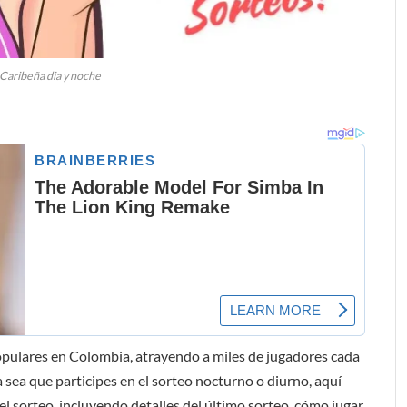
 Caribeña dia y noche
populares en Colombia, atrayendo a miles de jugadores cada
a sea que participes en el sorteo nocturno o diurno, aquí
l sorteo, incluyendo detalles del último sorteo, cómo jugar