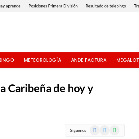
uay aprende
Posiciones Primera División
Resultado de telebingo
Tr
BINGO
METEOROLOGÍA
ANDE FACTURA
MEGALOT
La Caribeña de hoy y
Facebook
X
WhatsApp
Siguenos
(Twitter)