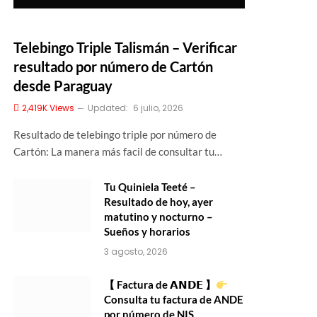
Telebingo Triple Talismán – Verificar
resultado por número de Cartón
desde Paraguay
2,419K
Views
Updated:
6 julio, 2026
Resultado de telebingo triple por número de
Cartón: La manera más facil de consultar tu…
Tu Quiniela Teeté –
Resultado de hoy, ayer
matutino y nocturno –
Sueños y horarios
3 agosto, 2026
【 Factura de 𝗔𝗡𝗗𝗘 】
Consulta tu factura de ANDE
por número de NIS