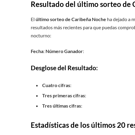
Resultado del último sorteo de
El
último sorteo de Caribeña Noche
ha dejado a mu
resultados más recientes para que puedas comproba
nocturno:
Fecha
:
Número Ganador
:
Desglose del Resultado:
Cuatro cifras
:
Tres primeras cifras
:
Tres últimas cifras
:
Estadísticas de los últimos 20 r