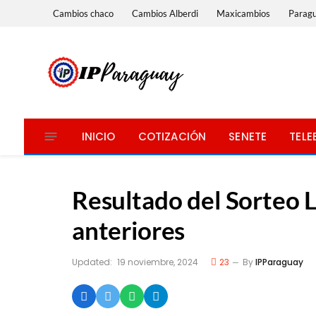
Cambios chaco
Cambios Alberdi
Maxicambios
Parag
INICIO
COTIZACIÓN
SENETE
TELE
Resultado del Sorteo 
anteriores
Updated:
19 noviembre, 2024
23
By
IPParaguay