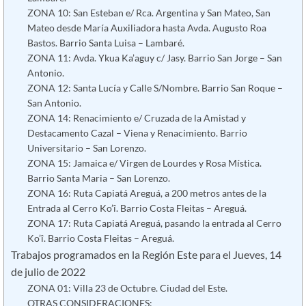
ZONA 10: San Esteban e/ Rca. Argentina y San Mateo, San
Mateo desde María Auxiliadora hasta Avda. Augusto Roa
Bastos. Barrio Santa Luisa – Lambaré.
ZONA 11: Avda. Ykua Ka’aguy c/ Jasy. Barrio San Jorge – San
Antonio.
ZONA 12: Santa Lucía y Calle S/Nombre. Barrio San Roque –
San Antonio.
ZONA 14: Renacimiento e/ Cruzada de la Amistad y
Destacamento Cazal – Viena y Renacimiento. Barrio
Universitario – San Lorenzo.
ZONA 15: Jamaica e/ Virgen de Lourdes y Rosa Mística.
Barrio Santa Maria – San Lorenzo.
ZONA 16: Ruta Capiatá Areguá, a 200 metros antes de la
Entrada al Cerro Ko’î. Barrio Costa Fleitas – Areguá.
ZONA 17: Ruta Capiatá Areguá, pasando la entrada al Cerro
Ko’î. Barrio Costa Fleitas – Areguá.
Trabajos programados en la Región Este para el Jueves, 14
de julio de 2022
ZONA 01: Villa 23 de Octubre. Ciudad del Este.
OTRAS CONSIDERACIONES: