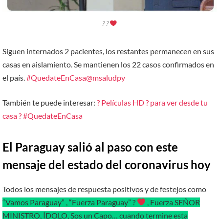
? ?
Siguen internados 2 pacientes, los restantes permanecen en sus
casas en aislamiento. Se mantienen los 22 casos confirmados en
el país.
#QuedateEnCasa
@msaludpy
También te puede interesar:
? Películas HD ? para ver desde tu
casa ? #QuedateEnCasa
El Paraguay salió al paso con este
mensaje del estado del coronavirus hoy
Todos los mensajes de respuesta positivos y de festejos como
“Vamos Paraguay” , “Fuerza Paraguay” ?
, Fuerza SEÑOR
MINISTRO, ÍDOLO, Sos un Capo… cuando termine esta