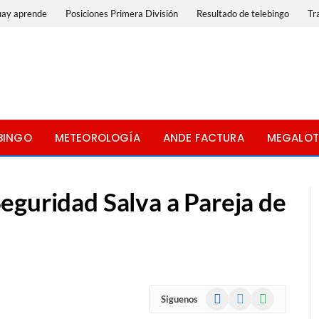
uay aprende
Posiciones Primera División
Resultado de telebingo
Tr
BINGO
METEOROLOGÍA
ANDE FACTURA
MEGALOT
eguridad Salva a Pareja de
Facebook
X
WhatsApp
Siguenos
(Twitter)