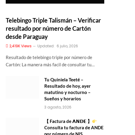
Telebingo Triple Talismán – Verificar
resultado por número de Cartón
desde Paraguay
2,419K
Views
Updated:
6 julio, 2026
Resultado de telebingo triple por número de
Cartón: La manera más facil de consultar tu…
Tu Quiniela Teeté –
Resultado de hoy, ayer
matutino y nocturno –
Sueños y horarios
3 agosto, 2026
【 Factura de 𝗔𝗡𝗗𝗘 】
Consulta tu factura de ANDE
por número de NIS