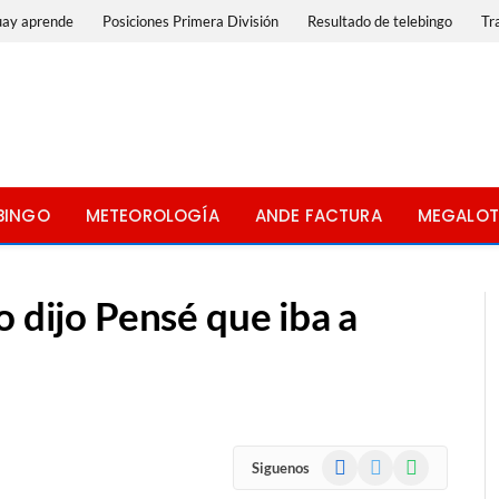
uay aprende
Posiciones Primera División
Resultado de telebingo
Tr
BINGO
METEOROLOGÍA
ANDE FACTURA
MEGALOT
o dijo Pensé que iba a
Facebook
X
WhatsApp
Siguenos
(Twitter)