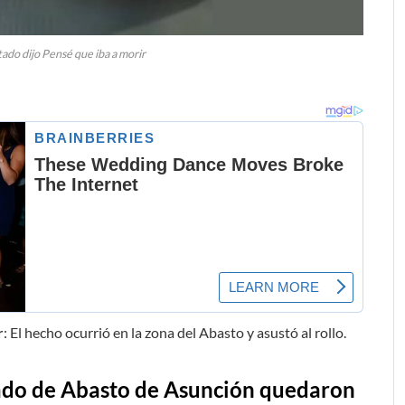
tado dijo Pensé que iba a morir
r
: El hecho ocurrió en la zona del Abasto y asustó al rollo.
cado de Abasto de Asunción quedaron