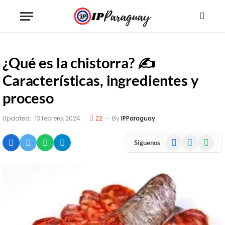
¿Qué es la chistorra? ✍
Características, ingredientes y
proceso
Updated:
13 febrero, 2024
22
By
IPParaguay
Facebook
X
WhatsA
Siguenos
(Twitter)