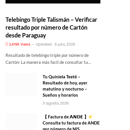
Telebingo Triple Talismán – Verificar
resultado por número de Cartón
desde Paraguay
2,419K
Views
Updated:
6 julio, 2026
Resultado de telebingo triple por número de
Cartón: La manera más facil de consultar tu…
Tu Quiniela Teeté –
Resultado de hoy, ayer
matutino y nocturno –
Sueños y horarios
3 agosto, 2026
【 Factura de 𝗔𝗡𝗗𝗘 】
Consulta tu factura de ANDE
por número de NIS