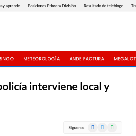
uay aprende
Posiciones Primera División
Resultado de telebingo
Tr
BINGO
METEOROLOGÍA
ANDE FACTURA
MEGALOT
licía interviene local y
s
Facebook
X
WhatsApp
Siguenos
(Twitter)