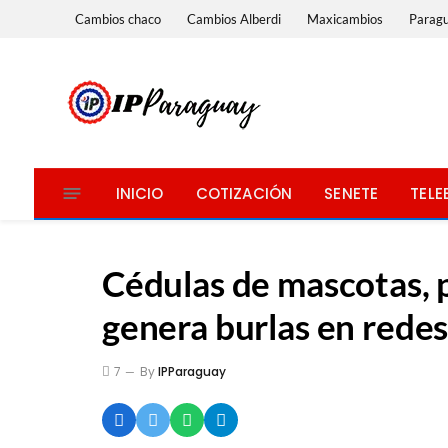
Cambios chaco
Cambios Alberdi
Maxicambios
Parag
INICIO
COTIZACIÓN
SENETE
TELE
Cédulas de mascotas, po
genera burlas en rede
7
By
IPParaguay