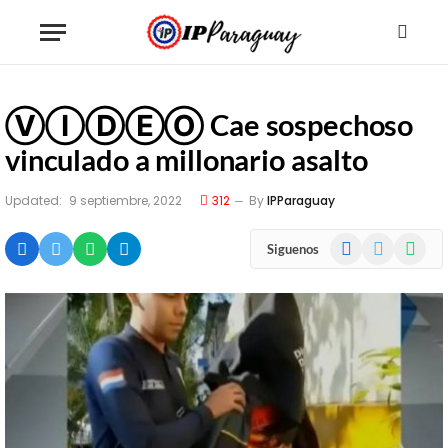
ⓋⒾⒹⒺⓄ Cae sospechoso
vinculado a millonario asalto
Updated:
9 septiembre, 2022
312
By
IPParaguay
Facebook
X
WhatsA
Siguenos
(Twitter)