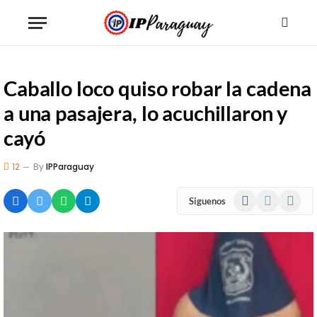
Caballo loco quiso robar la cadena
a una pasajera, lo acuchillaron y
cayó
12
By
IPParaguay
Facebook
X
WhatsA
Siguenos
(Twitter)