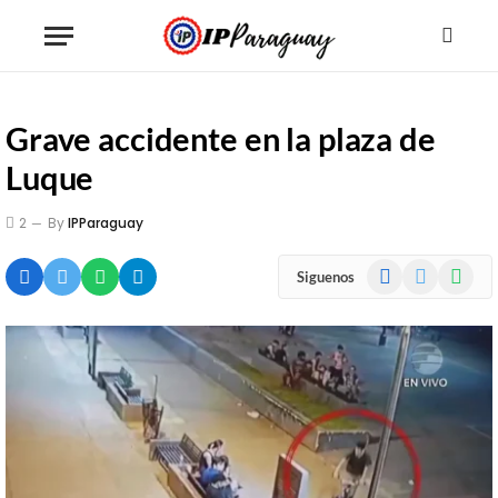
Grave accidente en la plaza de
Luque
2
By
IPParaguay
Facebook
X
WhatsA
Siguenos
(Twitter)