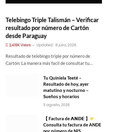
Telebingo Triple Talismán – Verificar
resultado por número de Cartón
desde Paraguay
2,419K
Views
Updated:
6 julio, 2026
Resultado de telebingo triple por número de
Cartón: La manera más facil de consultar tu…
Tu Quiniela Teeté –
Resultado de hoy, ayer
matutino y nocturno –
Sueños y horarios
3 agosto, 2026
【 Factura de 𝗔𝗡𝗗𝗘 】
Consulta tu factura de ANDE
por número de NIS