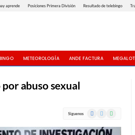
uay aprende
Posiciones Primera División
Resultado de telebingo
Tr
BINGO
METEOROLOGÍA
ANDE FACTURA
MEGALOT
 por abuso sexual
Facebook
X
WhatsApp
Siguenos
(Twitter)