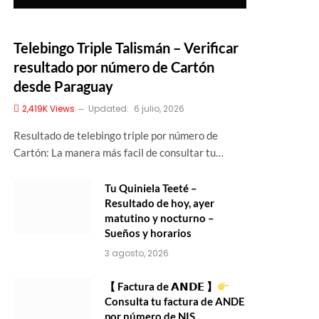
Telebingo Triple Talismán – Verificar
resultado por número de Cartón
desde Paraguay
2,419K
Views
Updated:
6 julio, 2026
Resultado de telebingo triple por número de
Cartón: La manera más facil de consultar tu…
Tu Quiniela Teeté –
Resultado de hoy, ayer
matutino y nocturno –
Sueños y horarios
3 agosto, 2026
【 Factura de 𝗔𝗡𝗗𝗘 】
Consulta tu factura de ANDE
por número de NIS