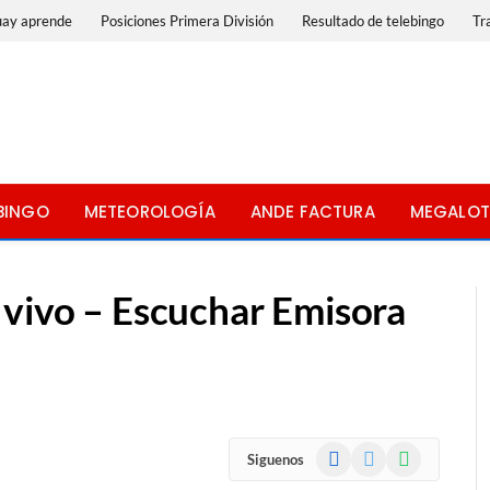
uay aprende
Posiciones Primera División
Resultado de telebingo
Tr
BINGO
METEOROLOGÍA
ANDE FACTURA
MEGALOT
 vivo – Escuchar Emisora
Facebook
X
WhatsApp
Siguenos
(Twitter)