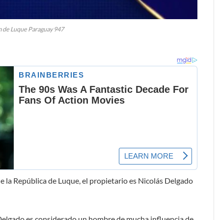
m de Luque Paraguay 947
e la República de Luque, el propietario es Nicolás Delgado
s Delgado es considerado un hombre de mucha influencia de