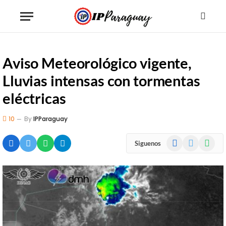
Aviso Meteorológico vigente,
Lluvias intensas con tormentas
eléctricas
10
By
IPParaguay
Facebook
X
WhatsA
Siguenos
(Twitter)